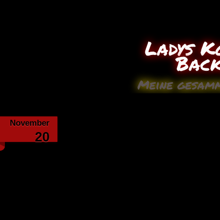
Ladys K
Bac
Meine gesamm
November
Spargel Frittat
20
Zutaten (2 Pers.)
400 g grüner Spargel
250 g Kirschtomaten
150 g Schinkenwürfel