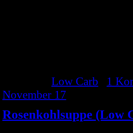
Minuten lang darin garen.
Zum Schluss mit kleingesch
Kohlrabieintopf mit Hackbä
Appetit!
Katgeorie:
Low Carb
|
1 Ko
November
17
Rosenkohlsuppe (Low 