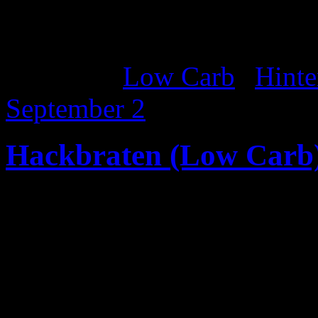
Pfeffer abschmecken. Zum 
passt sehr gut ein Esslöffel
Katgeorie:
Low Carb
|
Hinte
September
2
Hackbraten (Low Carb
Zutaten: (2-3 Pers)
500 g Rindergehacktes
1 Ei
1/2 EL Senf mittelscharf