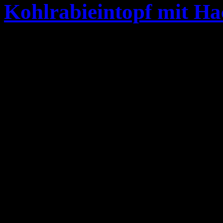
Kohlrabieintopf mit H
Zutaten 2 Pers.
250 ml Rinderbrühe
1 große Kohlrabi
1 Möhre
50 g Sahne
50 g Frischkäse (Doppelrah
150 g Rinderhackfleisch od
Kreuzkümmel nach Gesch