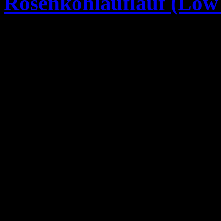
Rosenkohlauflauf (Low
Zutaten (2 Pers)
250 g Rosenkohl (Frisch o
Öl
1 Zwiebel
100 g Katenschinken gewür
250 g Hackfleisch (Rind od
1/2 EL Paprikapulver
1/2 TL Muskatnuss