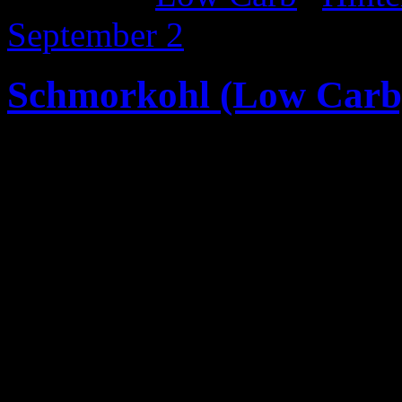
September
2
Schmorkohl (Low Carb
Zutaten: (2 Pers)
1/2 Kohl nach Wahl (z. B. 
(ca. 600 g))
1/2 Gemüsezwiebel
250 g Rinderhackfleisch
EL Olivenöl zum Braten