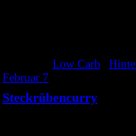
Blech legen. Die Paprika b
überbacken.
Katgeorie:
Low Carb
|
Hinte
Februar
7
Steckrübencurry
Zutaten 2 Pers.