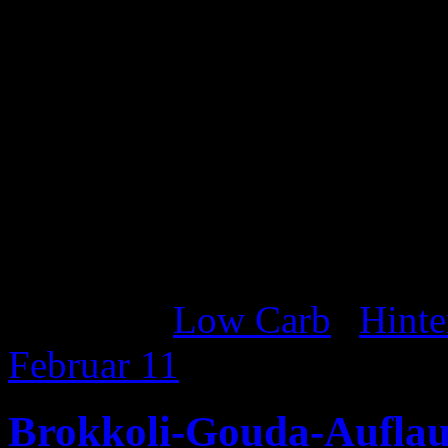
den Spargel darauflegen und
darauf verteilen. Optional 
Stück Butter zerlassen. Die
Mischung geben und mit fr
Wer mag kann den Spargel a
Salz und Pfeffer würzen.
Katgeorie:
Low Carb
|
Hinte
Februar
11
Brokkoli-Gouda-Auflau