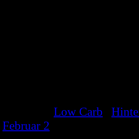
geben und kurz mitanschwit
Kokosmilch und der Brühe 
Minuten köcheln lassen. Nu
Erbsen in den Topf geben un
köcheln lassen. Das Curry
mit Salz und Pfeffer absch
Katgeorie:
Low Carb
|
Hinte
Februar
2