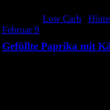
passt ein frischer grüner Bla
Katgeorie:
Low Carb
|
Hinte
Februar
9
Gefüllte Paprika mit K
Zutaten 2 Pers.
2 rote Paprika
300 g Hüttenkäse bzw. körn
2 Eier