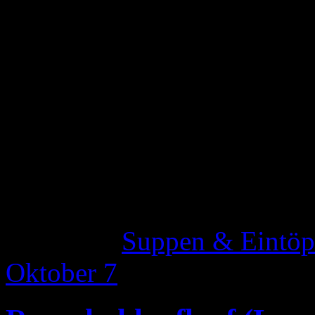
Speisestärke bestäuben und
Gemüsebrühe und dem Rose
zehn Minuten einkochen la
dazugeben und die Zutaten 
Sahne und Crème fraîche un
– nicht kochen. Mit Salz, P
abschmecken.
Katgeorie:
Suppen & Eintöp
Oktober
7