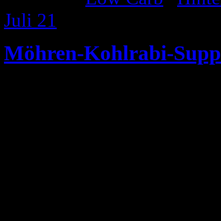
Juli
21
Möhren-Kohlrabi-Supp
Zutaten (2 Pers.)
250 g Kohlrabi
2 Möhren
1 Zwiebel
2 EL Rapsöl
1/2 l Gemüsebrühe