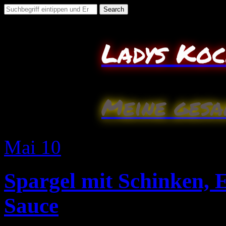
Search
for:
Ladys Ko
Meine gesa
Mai
10
Spargel mit Schinken, 
Sauce