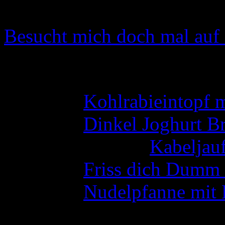
Instagram hat keinen Statu
Besucht mich doch mal auf 
Neueste Kommentare
Ulli
zu
Kohlrabieintopf 
Ulli
zu
Dinkel Joghurt Br
Angela Otto
zu
Kabeljauf
Ulli
zu
Friss dich Dumm 
Ulli
zu
Nudelpfanne mit 
Wer war da