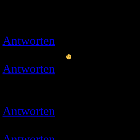
Herzlich willkommen auf 
Schnatterbox
Antworten
Ulli
30.10.2019 
Danke Euch
Antworten
Jewel
31.10.201
so.. Bewertung abgegeben..
so.. Lg:smile:
Antworten
Ulli
18.11.2019 
Danke schön
Antworten
Ulli
07.12.2019 