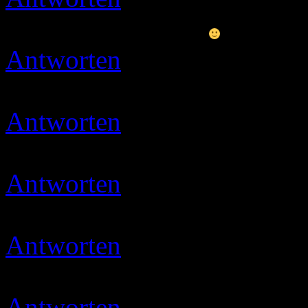
danke meine liebe
Antworten
Micha
14.12.201
Sind wieder super Rezepte 
Antworten
Ulli
20.12.2019 
Danke schön :smile::smile::
Antworten
Ulli
12.01.2020 
das freut mich
Antworten
Ulli
22.01.2020 
Danke…
Antworten
Ulli
14.02.2020 