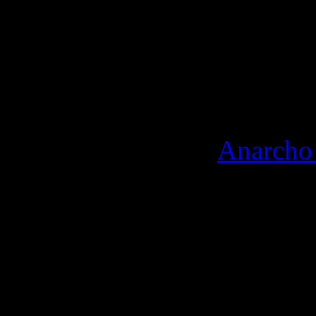
By Lady 2026
WordPress theme "
Anarcho