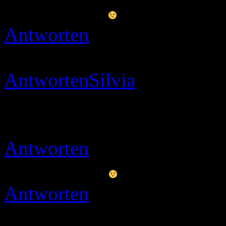
danke schön
Antworten
Micha
22.05.202
:smile::smile:
Antworten
Silvia
24.05.202
Hallo, durchs Award Progr
interessante Seite mit tolle
Antworten
Ulli
24.05.2020 
Vielen Dank
Antworten
Ulli
10.09.2020 
Schön das freut mich das d