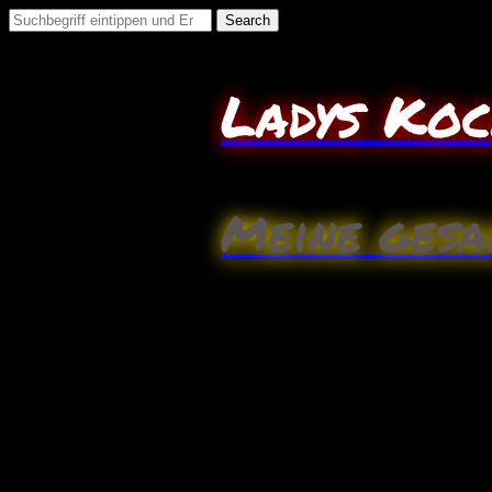
Search
for:
Ladys Ko
Meine gesa
Oktober
8
Zoodles aglio e olio (Low
Zutaten (für 2 Personen):