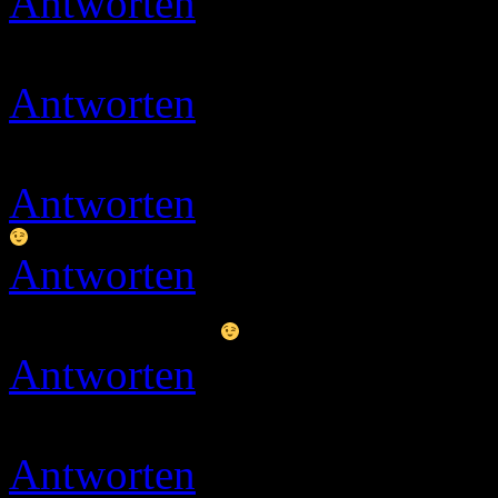
Antworten
petra
16.05.2020
Habe gewotet
Antworten
Ulli
16.05.2020 
Danke…ihr seid sooooo li
Antworten
Jewel
18.05.202
Antworten
Ulli
18.05.2020 
Danke Susi
Antworten
Ulli
19.05.2020 
muss mal wieder neues re
Antworten
Ulli
22.05.2020 