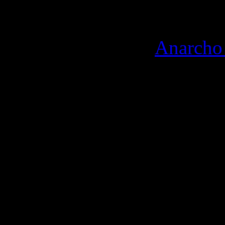
By Lady 2026
WordPress theme "
Anarcho