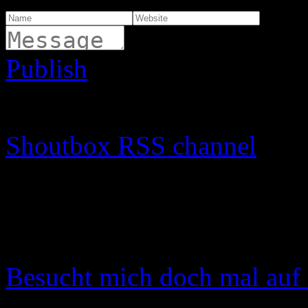
Publish
🙂
😉
😐
😡
😈
🙂
😯
🙁
🙄
😛
😳

Shoutbox RSS channel
Instagram
Instagram hat keinen Statu
Besucht mich doch mal auf 