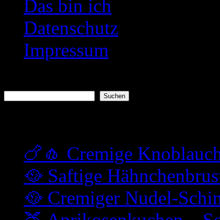
Das bin ich
Datenschutz
Impressum
Suchen
Suchen
Neueste Beiträge
🍗🧄 Cremige Knoblauc
🥘 Saftige Hähnchenbrus
🥘 Cremiger Nudel-Schi
🍑 Aprikosenkuchen – So