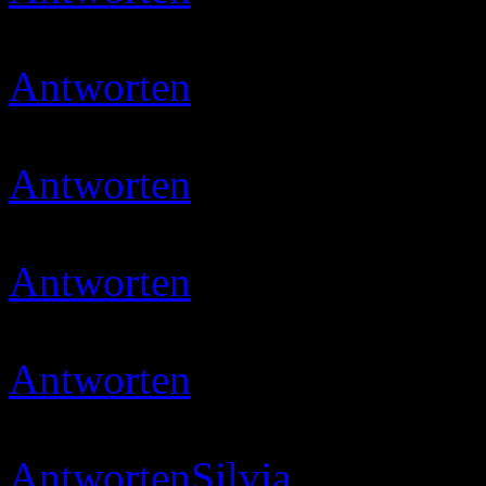
😉
Antworten
Ulli
18.05.2020 
Danke Susi 😉
Antworten
Ulli
19.05.2020 
muss mal wieder neues rei
Antworten
Ulli
22.05.2020 
danke schön 😉
Antworten
Micha
22.05.202
:smile::smile:
Antworten
Silvia
24.05.202