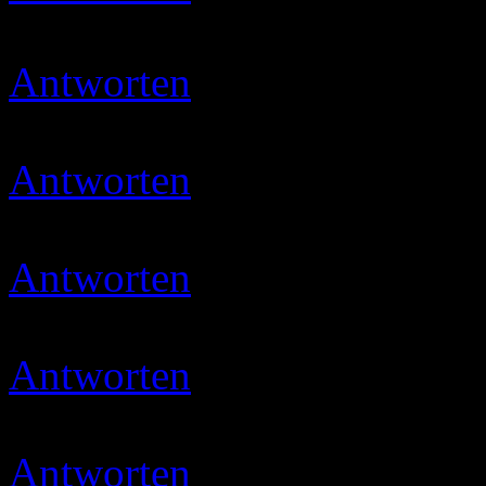
Danke für den Tipp, muss i
Antworten
Ulli
11.03.2020 
Danke
Antworten
Ulli
29.04.2020 
Dangööö… 🙂
Antworten
Micha
03.05.202
gevotet
Antworten
Ulli
03.05.2020 
Moin und danke 🙂
Antworten
Ulli
07.05.2020 