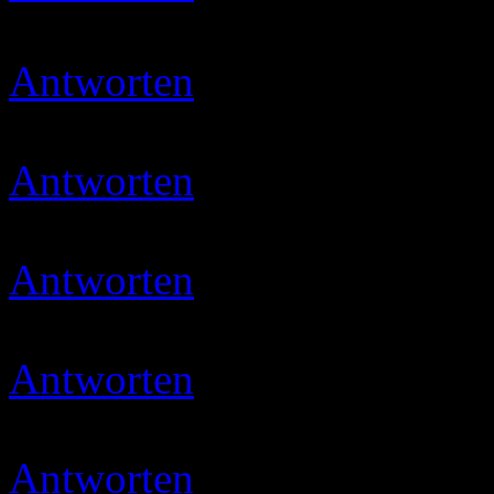
Danke schön :smile::smile::
Antworten
Ulli
12.01.2020 
das freut mich
Antworten
Ulli
22.01.2020 
Danke…
Antworten
Ulli
14.02.2020 
Vielen lieben Dank
Antworten
Ulli
08.03.2020 
Danke Ihr Lieben
Antworten
Ulli
09.03.2020 