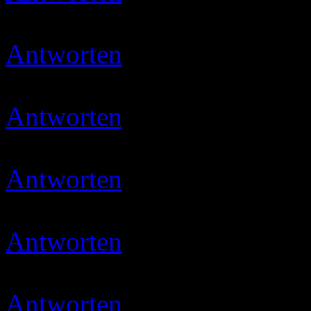
Moin und vielen Dank
Antworten
Micha
08.05.202
gevotet
Antworten
Micha
16.05.202
gevotet
Antworten
petra
16.05.2020
Habe gewotet
Antworten
Ulli
16.05.2020 
Danke…ihr seid sooooo lie
Antworten
Jewel
18.05.202