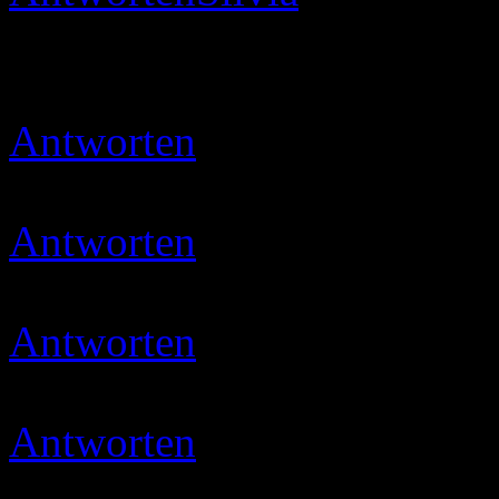
Hallo, durchs Award Progr
interessante Seite mit tolle
Antworten
Ulli
24.05.2020 
Vielen Dank 😉
Antworten
Ulli
10.09.2020 
Schön das freut mich das d
Antworten
Ulli
17.11.2020 
Danke sehr
Antworten
Micha
21.03.202
Viele tolle Rezepte 🙂