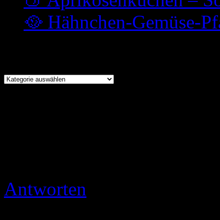
🥘 Hähnchen-Gemüse-Pfa
Kochen
Kochen
Herzlich willkommen auf 
👩‍🍳✨
Schnatterbox
Antworten
Ulli
30.10.2019 
Danke Euch 😉