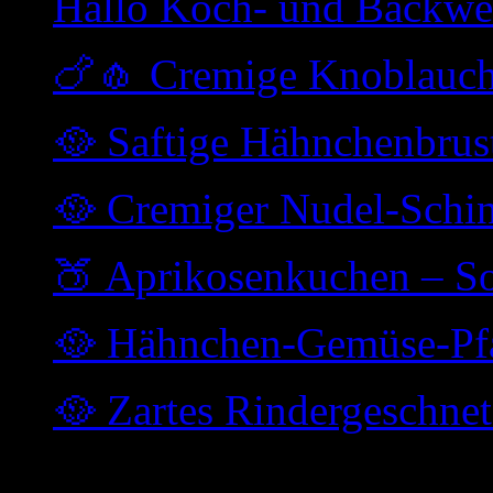
Hallo Koch- und Backwe
🍗🧄 Cremige Knoblauc
🥘 Saftige Hähnchenbrus
🥘 Cremiger Nudel-Schi
🍑 Aprikosenkuchen – So
🥘 Hähnchen-Gemüse-Pfa
🥘 Zartes Rindergeschne
Archiv