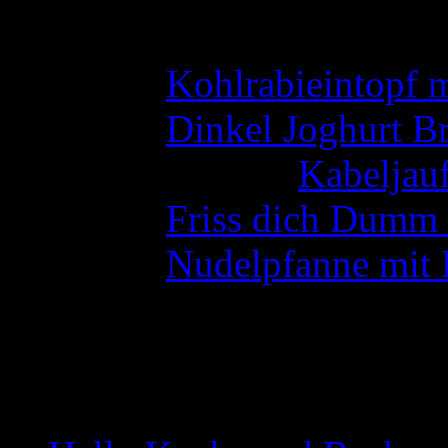
Neueste Kommentare
Ulli
zu
Kohlrabieintopf 
Ulli
zu
Dinkel Joghurt Br
Angela Otto
zu
Kabeljauf
Ulli
zu
Friss dich Dumm 
Ulli
zu
Nudelpfanne mit 
Wer war da
Heute waren
1024228
Gäste