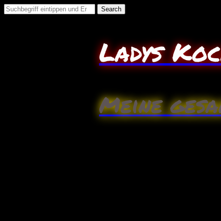
Search
for:
Ladys Ko
Meine gesa
Oktober
5
Würzige Erbsensuppe mit
Zutaten:(2Pers.)