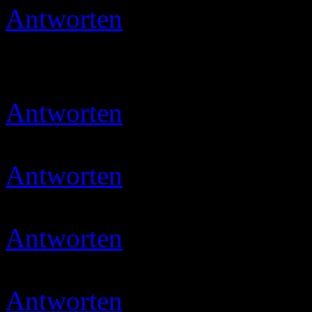
Antworten
Jewel
31.10.201
so.. Bewertung abgegeben..
so.. Lg:smile:
Antworten
Ulli
18.11.2019 
Danke schön
Antworten
Ulli
07.12.2019 
danke meine liebe 🙂
Antworten
Micha
14.12.201
Sind wieder super Rezepte 
Antworten
Ulli
20.12.2019 