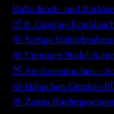
Hallo Koch- und Backwe
🍗🧄 Cremige Knoblauc
🥘 Saftige Hähnchenbrus
🥘 Cremiger Nudel-Schi
🍑 Aprikosenkuchen – So
🥘 Hähnchen-Gemüse-Pfa
🥘 Zartes Rindergeschne