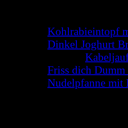
Neueste Kommentare
Ulli
zu
Kohlrabieintopf 
Ulli
zu
Dinkel Joghurt Br
Angela Otto
zu
Kabeljauf
Ulli
zu
Friss dich Dumm 
Ulli
zu
Nudelpfanne mit 
Wer war da
Heute waren
1023546
Gäste