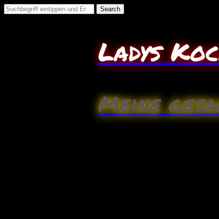
Search
for:
Ladys Ko
Meine gesa
März
5
Blumenkohl Miniknödel A
Zutaten (2 Pers.)