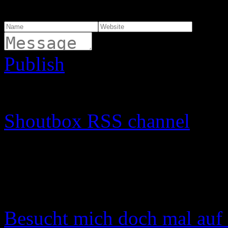
Viele tolle Rezepte 🙂
Publish
🙂
😉
😐
😡
😈
🙂
😯
🙁
🙄
😛
😳

Shoutbox RSS channel
Instagram
Instagram hat keinen Statu
Besucht mich doch mal auf 