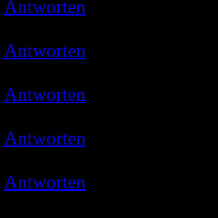
Antworten
Ulli
07.05.2020 
Moin und vielen Dank
Antworten
Micha
08.05.202
gevotet
Antworten
Micha
16.05.202
gevotet
Antworten
petra
16.05.2020
Habe gewotet
Antworten
Ulli
16.05.2020 
Danke…ihr seid sooooo lie