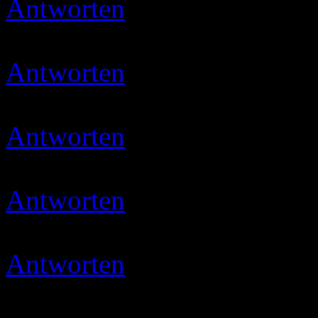
Antworten
Ulli
09.03.2020 
Danke für den Tipp, muss i
Antworten
Ulli
11.03.2020 
Danke
Antworten
Ulli
29.04.2020 
Dangööö… 🙂
Antworten
Micha
03.05.202
gevotet
Antworten
Ulli
03.05.2020 
Moin und danke 🙂