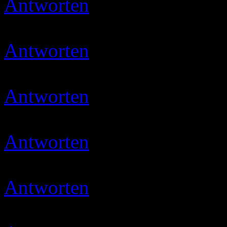
Antworten
Ulli
20.12.2019 
Danke schön :smile::smile::
Antworten
Ulli
12.01.2020 
das freut mich
Antworten
Ulli
22.01.2020 
Danke…
Antworten
Ulli
14.02.2020 
Vielen lieben Dank
Antworten
Ulli
08.03.2020 
Danke Ihr Lieben