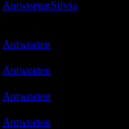
Antworten
Silvia
24.05.202
Hallo, durchs Award Progr
interessante Seite mit tolle
Antworten
Ulli
24.05.2020 
Vielen Dank 😉
Antworten
Ulli
10.09.2020 
Schön das freut mich das d
Antworten
Ulli
17.11.2020 
Danke sehr
Antworten
Micha
21.03.202