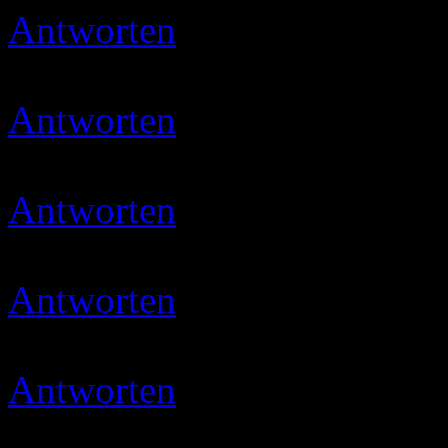
Antworten
Micha
16.05.202
gevotet
Antworten
petra
16.05.2020
Habe gewotet
Antworten
Ulli
16.05.2020 
Danke…ihr seid sooooo lie
Antworten
Jewel
18.05.202
😉
Antworten
Ulli
18.05.2020 
Danke Susi 😉