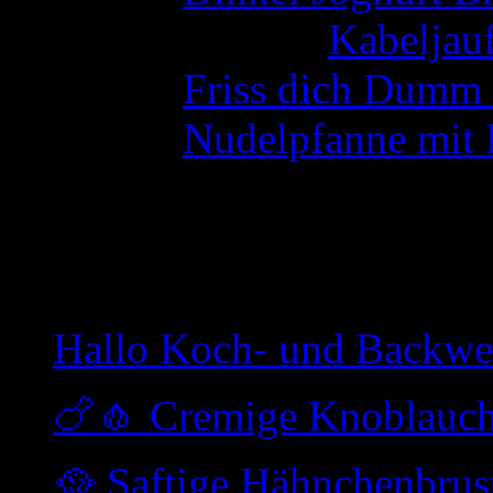
Angela Otto
zu
Kabeljauf
Ulli
zu
Friss dich Dumm 
Ulli
zu
Nudelpfanne mit 
Wer war da
Heute waren
1023207
Gäste
Hallo Koch- und Backwe
🍗🧄 Cremige Knoblauc
🥘 Saftige Hähnchenbrus