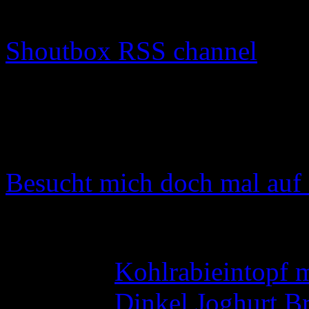
😉
😐
😡
😈
🙂
😯
🙁
🙄
😛
😳

Shoutbox RSS channel
Instagram
Instagram hat keinen Statu
Besucht mich doch mal auf 
Neueste Kommentare
Ulli
zu
Kohlrabieintopf 
Ulli
zu
Dinkel Joghurt Br