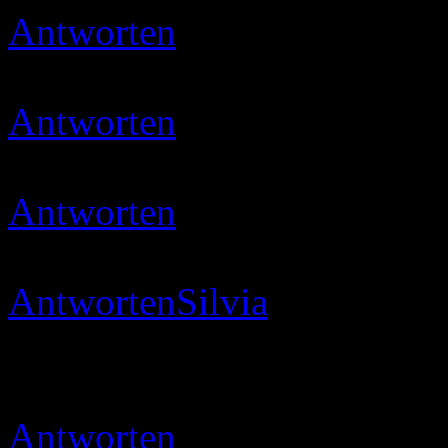
Antworten
Ulli
19.05.2020 
muss mal wieder neues rei
Antworten
Ulli
22.05.2020 
danke schön 😉
Antworten
Micha
22.05.202
:smile::smile:
Antworten
Silvia
24.05.202
Hallo, durchs Award Progr
interessante Seite mit tolle
Antworten
Ulli
24.05.2020 