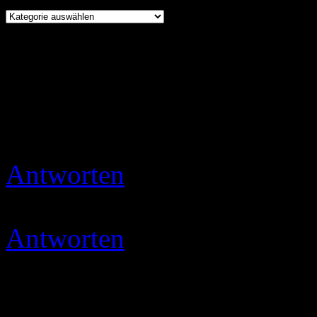
Kochen
Herzlich willkommen auf 
👩‍🍳✨
Schnatterbox
Antworten
Ulli
30.10.2019 
Danke Euch 😉
Antworten
Jewel
31.10.201
so.. Bewertung abgegeben..
so.. Lg:smile: