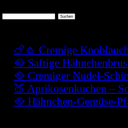
Suchen
Suchen
Neueste Beiträge
🍗🧄 Cremige Knoblauc
🥘 Saftige Hähnchenbrus
🥘 Cremiger Nudel-Schi
🍑 Aprikosenkuchen – So
🥘 Hähnchen-Gemüse-Pfa
Kochen