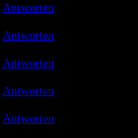
Antworten
Ulli
18.11.2019 
Danke schön
Antworten
Ulli
07.12.2019 
danke meine liebe 🙂
Antworten
Micha
14.12.201
Sind wieder super Rezepte 
Antworten
Ulli
20.12.2019 
Danke schön :smile::smile::
Antworten
Ulli
12.01.2020 
das freut mich