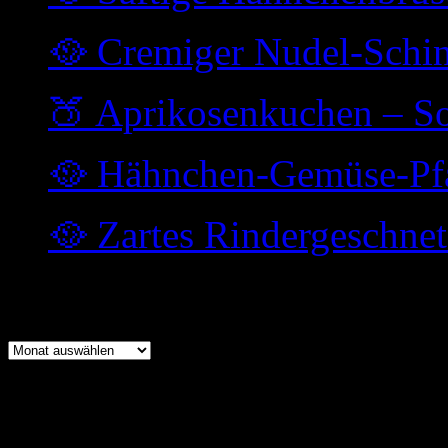
🥘 Cremiger Nudel-Schi
🍑 Aprikosenkuchen – So
🥘 Hähnchen-Gemüse-Pfa
🥘 Zartes Rindergeschne
Archiv
Archiv
Meta