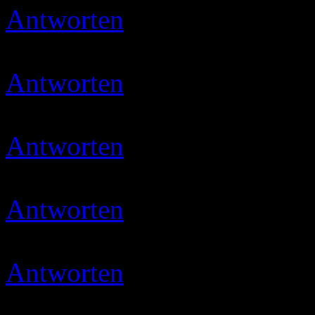
Antworten
Ulli
29.04.2020 
Dangööö… 🙂
Antworten
Micha
03.05.202
gevotet
Antworten
Ulli
03.05.2020 
Moin und danke 🙂
Antworten
Ulli
07.05.2020 
Moin und vielen Dank
Antworten
Micha
08.05.202
gevotet