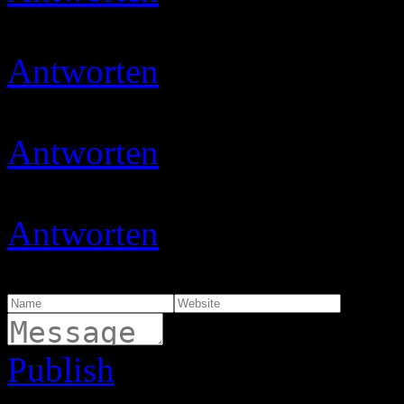
Vielen Dank 😉
Antworten
Ulli
10.09.2020 
Schön das freut mich das d
Antworten
Ulli
17.11.2020 
Danke sehr
Antworten
Micha
21.03.202
Viele tolle Rezepte 🙂
Publish
🙂