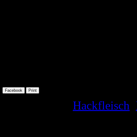
lassen. Den Kartoffelteig n
Spinat/Hackmasse betreich
wie eine Bisquitrolle). Soll
kleben dann etwas abkühlen
restlichen Käse bestreuen 
überbacken.
Facebook
Print
Schlagwörter:
Hackfleisch
,
By Lady 2026