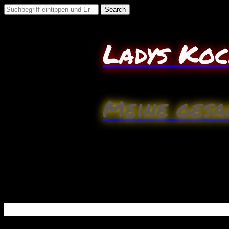
Search
for:
Ladys Ko
Meine gesa
April
21
Kartoffelrolle mit Spinat