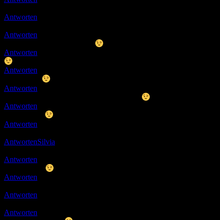
gevotet
Antworten
petra
16.05.2020 19:42
Habe gewotet
Antworten
Ulli
16.05.2020 19:51
Danke…ihr seid sooooo lieb
Antworten
Jewel
18.05.2020 19:56
Antworten
Ulli
18.05.2020 21:34
Danke Susi
Antworten
Ulli
19.05.2020 19:08
muss mal wieder neues reinbringen…danke
Antworten
Ulli
22.05.2020 10:14
danke schön
Antworten
Micha
22.05.2020 13:26
:smile::smile:
Antworten
Silvia
24.05.2020 08:26
Hallo, durchs Award Programm hierher gekommen eine interessante Sei
Antworten
Ulli
24.05.2020 11:10
Vielen Dank
Antworten
Ulli
10.09.2020 15:35
Schön das freut mich das du was gefunden hast …
Antworten
Ulli
17.11.2020 17:01
Danke sehr
Antworten
Micha
21.03.2021 17:07