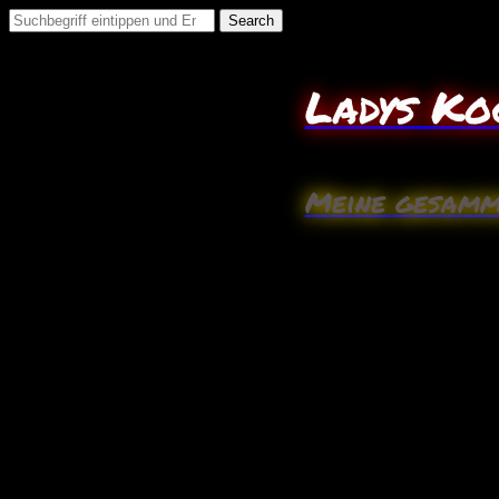
Search
for:
Ladys Ko
Meine gesamm
Oktober
6
Spitzkohl Bratwurst Pfanne (Low Carb)
Zutaten:(2Pers.)
1/2 mittelgroßen Spitzkohl
2 frische Bratwürste
1/2 Zwiebel
1 Paket Kräuter Schmelzkäse
75 ml Gemüsebrühe
Salz, Pfeffer