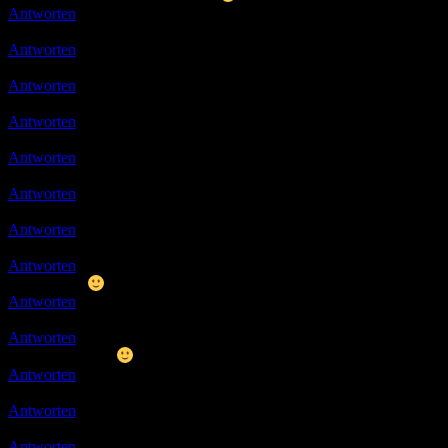
Antworten
Ulli
20.12.2019 18:25
Danke schön :smile::smile::smile:
Antworten
Ulli
12.01.2020 12:13
das freut mich
Antworten
Ulli
22.01.2020 09:34
Danke…
Antworten
Ulli
14.02.2020 13:54
Vielen lieben Dank
Antworten
Ulli
08.03.2020 15:47
Danke Ihr Lieben
Antworten
Ulli
09.03.2020 14:54
Danke für den Tipp, muss ich auch mal testen
Antworten
Ulli
11.03.2020 10:16
Danke
Antworten
Ulli
29.04.2020 18:06
Dangööö…
Antworten
Micha
03.05.2020 09:08
gevotet
Antworten
Ulli
03.05.2020 11:38
Moin und danke
Antworten
Ulli
07.05.2020 10:08
Moin und vielen Dank
Antworten
Micha
08.05.2020 15:45
gevotet
Antworten
Micha
16.05.2020 19:14