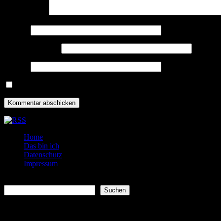
Kommentar
*
Name
*
E-Mail-Adresse
*
Website
Name, E-Mail-Adresse und Website in diesem Browser für meine
Home
Das bin ich
Datenschutz
Impressum
Suchen
Suchen
Neueste Beiträge