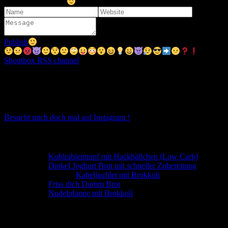
Viele tolle Rezepte
Publish
Shoutbox RSS channel
Instagram
Instagram hat keinen Statuscode 200 zurückgegeben.
Besucht mich doch mal auf Instagram !
Neueste Kommentare
Ulli
zu
Kohlrabieintopf mit Hackbällchen (Low Carb)
Ulli
zu
Dinkel Joghurt Brot mit schneller Zubereitung
Angela Otto
zu
Kabeljaufilet mit Brokkoli
Ulli
zu
Friss dich Dumm Brot
Ulli
zu
Nudelpfanne mit Brokkoli
Wer war da