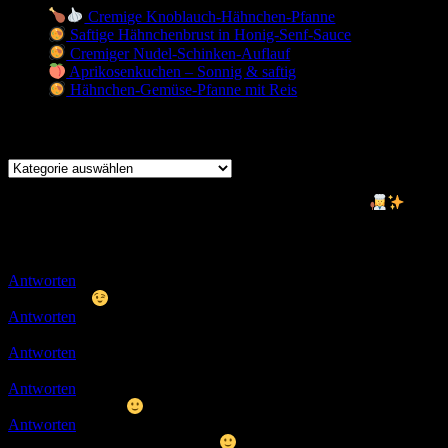
Cremige Knoblauch-Hähnchen-Pfanne
Saftige Hähnchenbrust in Honig-Senf-Sauce
Cremiger Nudel-Schinken-Auflauf
Aprikosenkuchen – Sonnig & saftig
Hähnchen-Gemüse-Pfanne mit Reis
Kochen
Kochen
Herzlich willkommen auf meinem Koch- und Backblog!
Schnatterbox
Antworten
Ulli
30.10.2019 08:30
Danke Euch
Antworten
Jewel
31.10.2019 14:24
so.. Bewertung abgegeben.. und Rezept ausgedruckt.. weiter so.. Lg:s
Antworten
Ulli
18.11.2019 16:02
Danke schön
Antworten
Ulli
07.12.2019 16:11
danke meine liebe
Antworten
Micha
14.12.2019 15:12
Sind wieder super Rezepte dabei