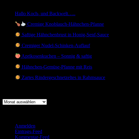
Heute waren
1022849
Gäste da
Hallo Koch- und Backwelt…..
Cremige Knoblauch-Hähnchen-Pfanne
Saftige Hähnchenbrust in Honig-Senf-Sauce
Cremiger Nudel-Schinken-Auflauf
Aprikosenkuchen – Sonnig & saftig
Hähnchen-Gemüse-Pfanne mit Reis
Zartes Rindergeschnetzeltes in Rahmsauce
Archiv
Archiv
Meta
Anmelden
Eintrags-Feed
Kommentar-Feed