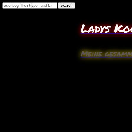
Search
for:
Ladys Ko
Meine gesamm
März
15
Pasta mit Spitzkohl
Zutaten: (2Pers.)
1/2 Spitzkohl
500 ml Gemüsebrühe
1 Zwiebel
100 g Schlagsahne
125 g Cocktailtomaten
1 EL Rapsöl