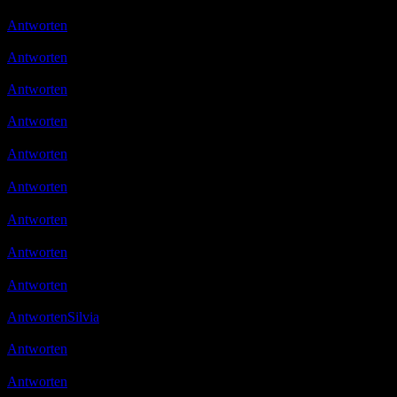
Moin und vielen Dank
Antworten
Micha
08.05.2020 15:45
gevotet
Antworten
Micha
16.05.2020 19:14
gevotet
Antworten
petra
16.05.2020 19:42
Habe gewotet
Antworten
Ulli
16.05.2020 19:51
Danke…ihr seid sooooo lieb 😉
Antworten
Jewel
18.05.2020 19:56
😉
Antworten
Ulli
18.05.2020 21:34
Danke Susi 😉
Antworten
Ulli
19.05.2020 19:08
muss mal wieder neues reinbringen…danke 😉
Antworten
Ulli
22.05.2020 10:14
danke schön 😉
Antworten
Micha
22.05.2020 13:26
:smile::smile:
Antworten
Silvia
24.05.2020 08:26
Hallo, durchs Award Programm hierher gekommen eine interessante Sei
Antworten
Ulli
24.05.2020 11:10
Vielen Dank 😉
Antworten
Ulli
10.09.2020 15:35