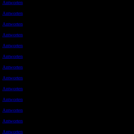
Antworten
Ulli
07.12.2019 16:11
danke meine liebe 🙂
Antworten
Micha
14.12.2019 15:12
Sind wieder super Rezepte dabei 🙂
Antworten
Ulli
20.12.2019 18:25
Danke schön :smile::smile::smile:
Antworten
Ulli
12.01.2020 12:13
das freut mich
Antworten
Ulli
22.01.2020 09:34
Danke…
Antworten
Ulli
14.02.2020 13:54
Vielen lieben Dank
Antworten
Ulli
08.03.2020 15:47
Danke Ihr Lieben
Antworten
Ulli
09.03.2020 14:54
Danke für den Tipp, muss ich auch mal testen
Antworten
Ulli
11.03.2020 10:16
Danke
Antworten
Ulli
29.04.2020 18:06
Dangööö… 🙂
Antworten
Micha
03.05.2020 09:08
gevotet
Antworten
Ulli
03.05.2020 11:38
Moin und danke 🙂
Antworten
Ulli
07.05.2020 10:08