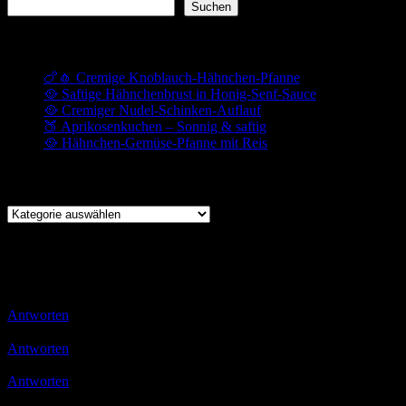
Suchen
Neueste Beiträge
🍗🧄 Cremige Knoblauch-Hähnchen-Pfanne
🥘 Saftige Hähnchenbrust in Honig-Senf-Sauce
🥘 Cremiger Nudel-Schinken-Auflauf
🍑 Aprikosenkuchen – Sonnig & saftig
🥘 Hähnchen-Gemüse-Pfanne mit Reis
Kochen
Kochen
Herzlich willkommen auf meinem Koch- und Backblog! 👩‍🍳✨
Schnatterbox
Antworten
Ulli
30.10.2019 08:30
Danke Euch 😉
Antworten
Jewel
31.10.2019 14:24
so.. Bewertung abgegeben.. und Rezept ausgedruckt.. weiter so.. Lg:s
Antworten
Ulli
18.11.2019 16:02
Danke schön