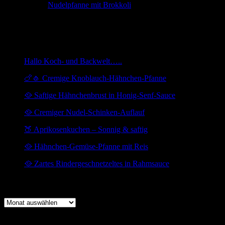
Ulli
zu
Nudelpfanne mit Brokkoli
Wer war da
Heute waren
1023557
Gäste da
Hallo Koch- und Backwelt…..
🍗🧄 Cremige Knoblauch-Hähnchen-Pfanne
🥘 Saftige Hähnchenbrust in Honig-Senf-Sauce
🥘 Cremiger Nudel-Schinken-Auflauf
🍑 Aprikosenkuchen – Sonnig & saftig
🥘 Hähnchen-Gemüse-Pfanne mit Reis
🥘 Zartes Rindergeschnetzeltes in Rahmsauce
Archiv
Archiv
Meta