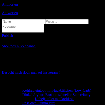
Schön das freut mich das du was gefunden hast …
Antworten
Ulli
17.11.2020 17:01
Danke sehr
Antworten
Micha
21.03.2021 17:07
Viele tolle Rezepte 🙂
Publish
🙂
😉
😐
😡
😈
🙂
😯
🙁
🙄
😛
😳
😮
😆
💡
😀
👿
😥
😎
➡
😕
❓
❗
Shoutbox RSS channel
Instagram
Instagram hat keinen Statuscode 200 zurückgegeben.
Besucht mich doch mal auf Instagram !
Neueste Kommentare
Ulli
zu
Kohlrabieintopf mit Hackbällchen (Low Carb)
Ulli
zu
Dinkel Joghurt Brot mit schneller Zubereitung
Angela Otto
zu
Kabeljaufilet mit Brokkoli
Ulli
zu
Friss dich Dumm Brot