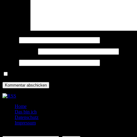
Kommentar
*
Name
*
E-Mail-Adresse
*
Website
Name, E-Mail-Adresse und Website in diesem Browser für meine
Home
Das bin ich
Datenschutz
Impressum
Suchen