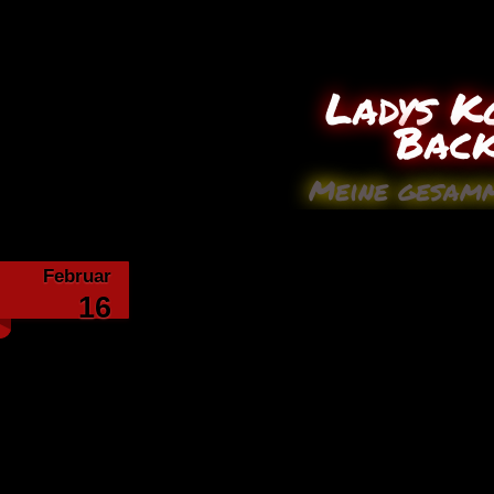
Ladys K
Bac
Meine gesamm
Februar
Toastb
16
Zutaten:
500 g Weizenmehl Type 550
1 Tütchen Trockenhefe
250 ml Wasser